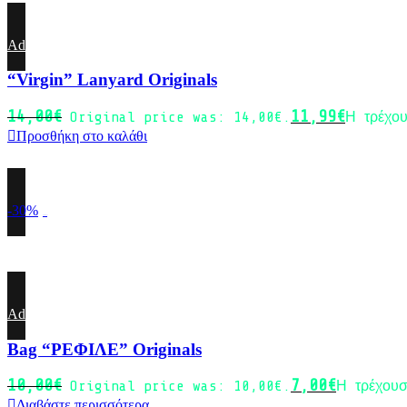
Add to wishlist
“Virgin” Lanyard Originals
14,00
€
11,99
€
Original price was: 14,00€.
Η τρέχου
Προσθήκη στο καλάθι
-30%
Sold out
Add to wishlist
Bag “ΡΕΦΙΛΕ” Originals
10,00
€
7,00
€
Original price was: 10,00€.
Η τρέχουσ
Διαβάστε περισσότερα