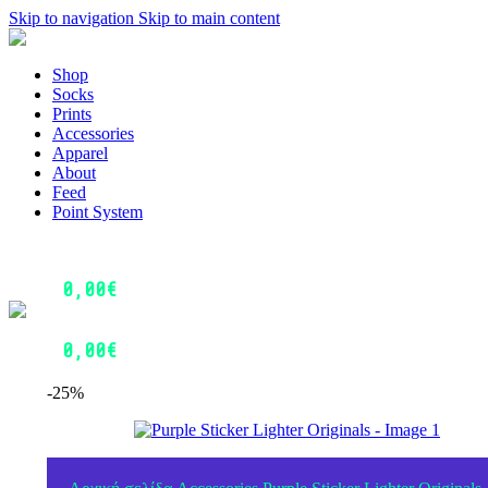
Skip to navigation
Skip to main content
Menu
Shop
Socks
Prints
Accessories
Apparel
About
Feed
Point System
Login / Register
0
Wishlist
0,00
€
0
items
Menu
Login / Register
0,00
€
0
items
-25%