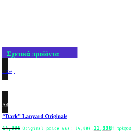
Σχετικά προϊόντα
-14%
Sold out
Add to wishlist
“Dark” Lanyard Originals
14,00
€
11,99
€
Original price was: 14,00€.
Η τρέχου