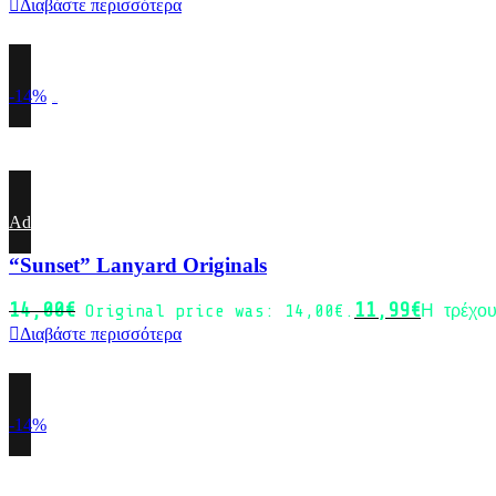
Διαβάστε περισσότερα
-14%
Sold out
Add to wishlist
“Sunset” Lanyard Originals
14,00
€
11,99
€
Original price was: 14,00€.
Η τρέχου
Διαβάστε περισσότερα
-14%