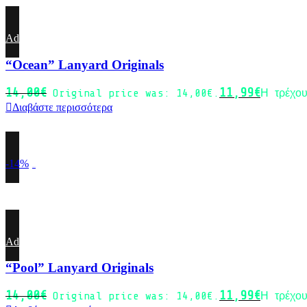
Add to wishlist
“Ocean” Lanyard Originals
14,00
€
11,99
€
Original price was: 14,00€.
Η τρέχου
Διαβάστε περισσότερα
-14%
Sold out
Add to wishlist
“Pool” Lanyard Originals
14,00
€
11,99
€
Original price was: 14,00€.
Η τρέχου