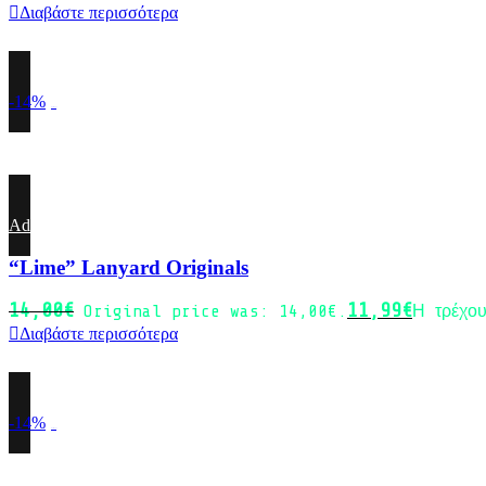
Διαβάστε περισσότερα
-14%
Sold out
Add to wishlist
“Lime” Lanyard Originals
14,00
€
11,99
€
Original price was: 14,00€.
Η τρέχου
Διαβάστε περισσότερα
-14%
Sold out