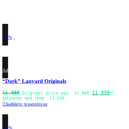
-14%
Sold out
Add to wishlist
“Dark” Lanyard Originals
14,00
€
11,99
€
Original price was: 14,00€.
Η
τρέχουσα τιμή είναι: 11,99€.
Διαβάστε περισσότερα
-14%