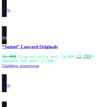
-14%
Sold out
Add to wishlist
“Sunset” Lanyard Originals
14,00
€
11,99
€
Original price was: 14,00€.
Η
τρέχουσα τιμή είναι: 11,99€.
Διαβάστε περισσότερα
-14%