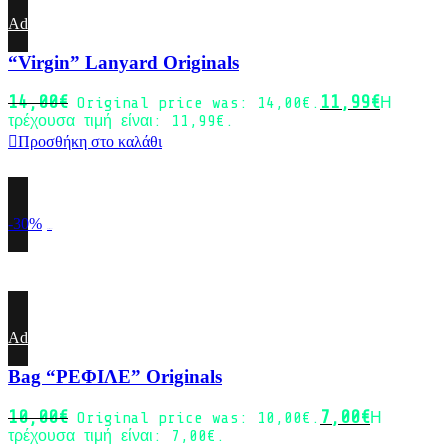
Add to wishlist
“Virgin” Lanyard Originals
14,00
€
11,99
€
Original price was: 14,00€.
Η
τρέχουσα τιμή είναι: 11,99€.
Προσθήκη στο καλάθι
-30%
Sold out
Add to wishlist
Bag “ΡΕΦΙΛΕ” Originals
10,00
€
7,00
€
Original price was: 10,00€.
Η
τρέχουσα τιμή είναι: 7,00€.