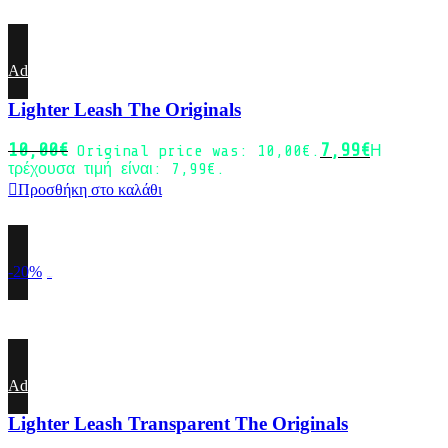
Add to wishlist
Lighter Leash The Originals
10,00
€
7,99
€
Original price was: 10,00€.
Η
τρέχουσα τιμή είναι: 7,99€.
Προσθήκη στο καλάθι
-20%
Sold out
Add to wishlist
Lighter Leash Transparent The Originals