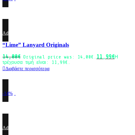
Sold out
Add to wishlist
“Lime” Lanyard Originals
14,00
€
11,99
€
Original price was: 14,00€.
Η
τρέχουσα τιμή είναι: 11,99€.
Διαβάστε περισσότερα
-14%
Sold out
Add to wishlist