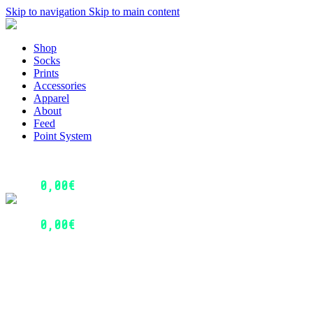
Skip to navigation
Skip to main content
Menu
Shop
Socks
Prints
Accessories
Apparel
About
Feed
Point System
Login / Register
0
Wishlist
0,00
€
0
items
Menu
Login / Register
0,00
€
0
items