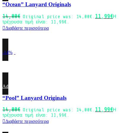
“Ocean” Lanyard Originals
14,00
€
11,99
€
Original price was: 14,00€.
Η
τρέχουσα τιμή είναι: 11,99€.
Διαβάστε περισσότερα
-14%
Sold out
Add to wishlist
“Pool” Lanyard Originals
14,00
€
11,99
€
Original price was: 14,00€.
Η
τρέχουσα τιμή είναι: 11,99€.
Διαβάστε περισσότερα