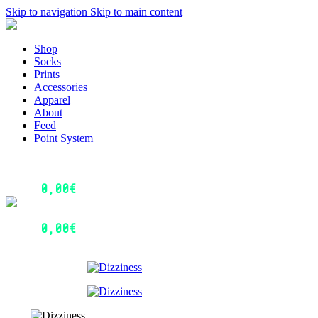
Skip to navigation
Skip to main content
Menu
Shop
Socks
Prints
Accessories
Apparel
About
Feed
Point System
Login / Register
0
Wishlist
0,00
€
0
items
Menu
Login / Register
0,00
€
0
items