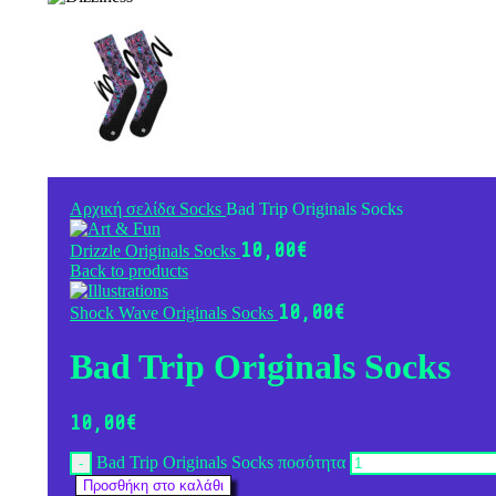
Αρχική σελίδα
Socks
Bad Trip Originals Socks
10,00
€
Drizzle Originals Socks
Back to products
10,00
€
Shock Wave Originals Socks
Bad Trip Originals Socks
10,00
€
Bad Trip Originals Socks ποσότητα
Προσθήκη στο καλάθι