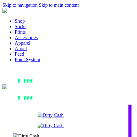
Skip to navigation
Skip to main content
Menu
Shop
Socks
Prints
Accessories
Apparel
About
Feed
Point System
Login / Register
0
Wishlist
0,00
€
0
items
Menu
Login / Register
0,00
€
0
items