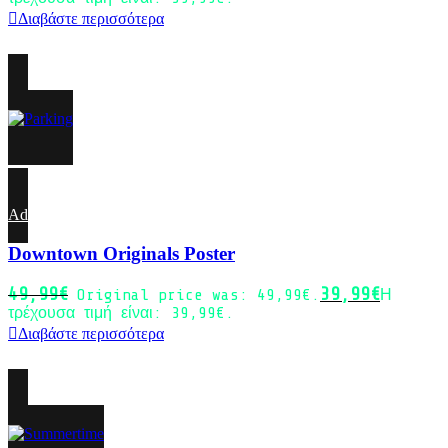
Διαβάστε περισσότερα
-20%
Sold out
Add to wishlist
Downtown Originals Poster
49,99
€
39,99
€
Original price was: 49,99€.
Η
τρέχουσα τιμή είναι: 39,99€.
Διαβάστε περισσότερα
-20%
Sold out