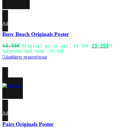
Add to wishlist
Busy Beach Originals Poster
49,99
€
39,99
€
Original price was: 49,99€.
Η
τρέχουσα τιμή είναι: 39,99€.
Διαβάστε περισσότερα
-20%
Sold out
Add to wishlist
Pairs Originals Poster