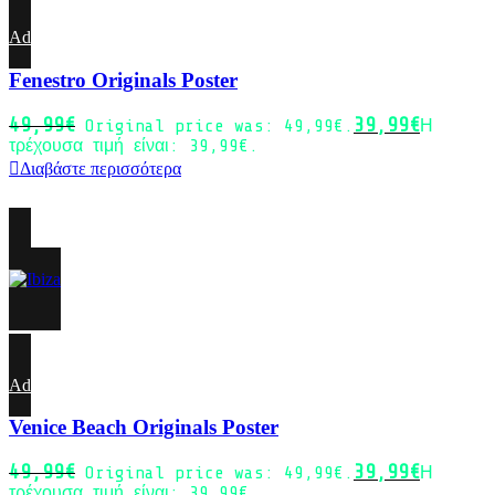
Add to wishlist
Fenestro Originals Poster
49,99
€
39,99
€
Original price was: 49,99€.
Η
τρέχουσα τιμή είναι: 39,99€.
Διαβάστε περισσότερα
-20%
Sold out
Add to wishlist
Venice Beach Originals Poster
49,99
€
39,99
€
Original price was: 49,99€.
Η
τρέχουσα τιμή είναι: 39,99€.