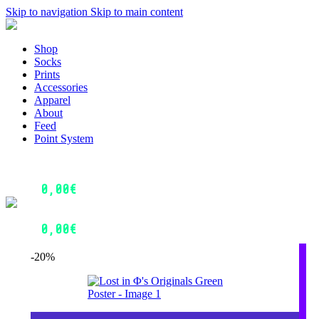
Skip to navigation
Skip to main content
Menu
Shop
Socks
Prints
Accessories
Apparel
About
Feed
Point System
Login / Register
0
Wishlist
0,00
€
0
items
Menu
Login / Register
0,00
€
0
items
-20%