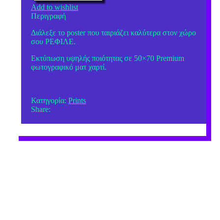
Add to wishlist
Περιγραφή
Διάλεξε το poster που ταιριάζει καλύτερα στον χώρο
σου ΡΕΦΙΛΕ.
Εκτύπωση υψηλής ποιότητας σε 50×70 Premium
φωτογραφικό ματ χαρτί.
Κατηγορία:
Prints
Share: