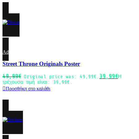
-20%
Add to wishlist
Street Throne Originals Poster
49,99
€
39,99
€
Original price was: 49,99€.
Η
τρέχουσα τιμή είναι: 39,99€.
Προσθήκη στο καλάθι
-20%
Sold out