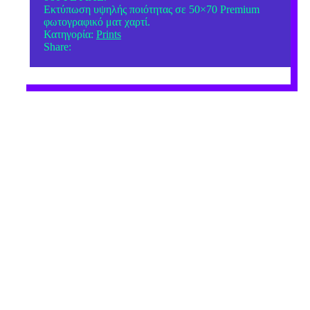
Εκτύπωση υψηλής ποιότητας σε 50×70 Premium
φωτογραφικό ματ χαρτί.
Κατηγορία:
Prints
Share: