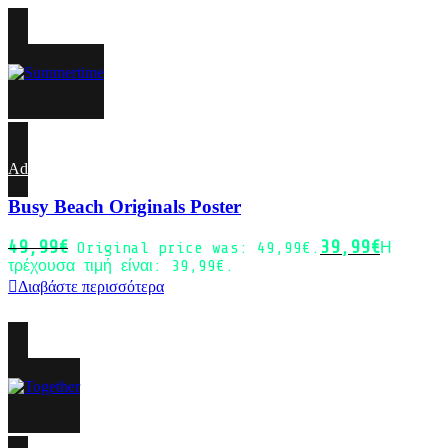
-20%
Sold out
Add to wishlist
Busy Beach Originals Poster
49,99
€
39,99
€
Original price was: 49,99€.
Η
τρέχουσα τιμή είναι: 39,99€.
Διαβάστε περισσότερα
-20%
Sold out