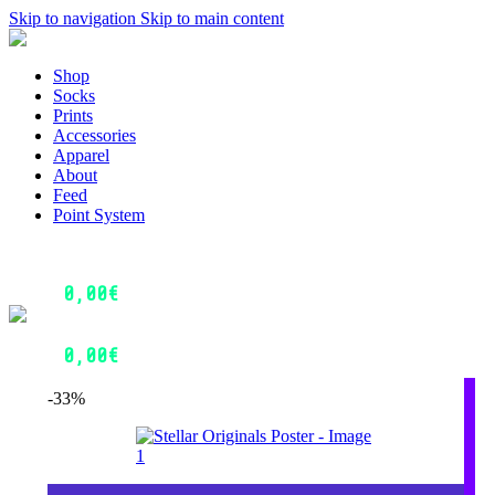
Skip to navigation
Skip to main content
Menu
Shop
Socks
Prints
Accessories
Apparel
About
Feed
Point System
Login / Register
0
Wishlist
0,00
€
0
items
Menu
Login / Register
0,00
€
0
items
-33%