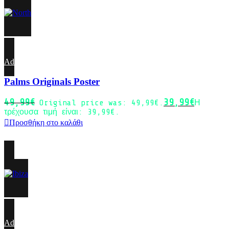
-20%
Add to wishlist
Palms Originals Poster
49,99
€
39,99
€
Original price was: 49,99€.
Η
τρέχουσα τιμή είναι: 39,99€.
Προσθήκη στο καλάθι
-20%
Sold out
Add to wishlist