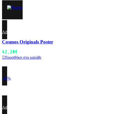
Add to wishlist
Cosmos Originals Poster
42,20
€
Προσθήκη στο καλάθι
-20%
Add to wishlist